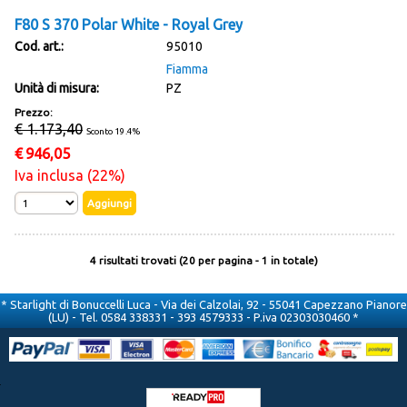
F80 S 370 Polar White - Royal Grey
Cod. art.:
95010
Fiamma
Unità di misura:
PZ
Prezzo:
€ 1.173,40
Sconto 19.4%
€
946,05
Iva inclusa (22%)
4 risultati trovati (20 per pagina - 1 in totale)
* Starlight di Bonuccelli Luca - Via dei Calzolai, 92 - 55041 Capezzano Pianore
(LU) - Tel. 0584 338331 - 393 4579333 - P.iva 02303030460 *