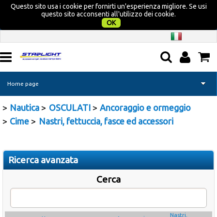
Questo sito usa i cookie per fornirti un'esperienza migliore. Se usi
questo sito acconsenti all'utilizzo dei cookie.
OK
Home page
Nautica
OSCULATI
Ancoraggio e ormeggio
Camper
Cime
Nastri, fettuccia, fasce ed accessori
Nautica
Campeggio
Ricerca avanzata
Cerca
Tempo libero
Promozione Acquatravel
Nastri,