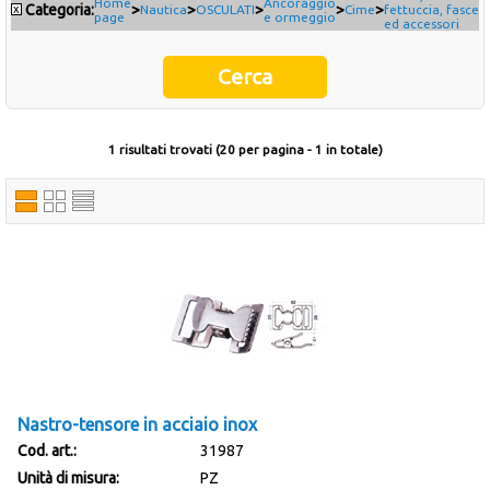
Home
Ancoraggio
Categoria:
>
>
>
>
>
x
Nautica
OSCULATI
Cime
fettuccia, fasce
page
e ormeggio
ed accessori
Occasioni
Ultimi inserimenti
Offerte del mese
1 risultati trovati (20 per pagina - 1 in totale)
Cataloghi fornitori
Nastro-tensore in acciaio inox
Cod. art.:
31987
Unità di misura:
PZ