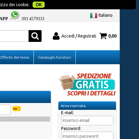
izzo dei cookie.
OK
Italiano
APP
393 4579333
Accedi / Registrati
0,00
o
Sono un nuovo cliente
Offerte del mese
Cataloghi fornitori
ci il nome
Se non sei ancora registrato sul nostro sito
licca sul
clicca sul pulsante "Registrati"
Area riservata
E-mail:
Password:
d?