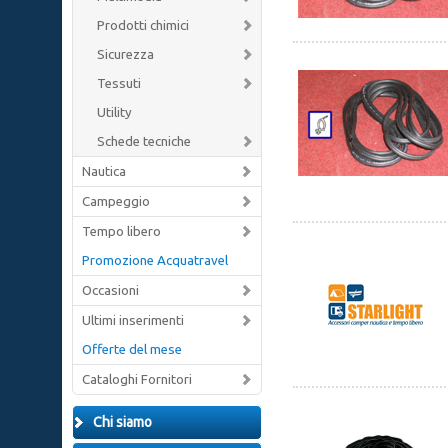
Prodotti chimici
Sicurezza
Tessuti
Utility
Schede tecniche
Nautica
Campeggio
Tempo libero
Promozione Acquatravel
Occasioni
Ultimi inserimenti
Offerte del mese
Cataloghi Fornitori
Chi siamo