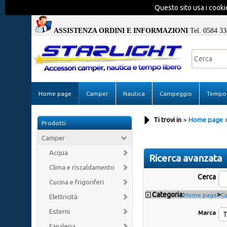
Questo sito usa i cookie
ASSISTENZA ORDINI E INFORMAZIONI
Tel. 0584 33
Home page
Camper
Nautica
Campeggio
Tempo 
Ti trovi in
Home page
Prodotti
Camper
Acqua
Ricerca avanzata
Clima e riscaldamento
Cerca
Cucina e frigoriferi
Categoria:
>
x
Home page
C
Elettricità
Esterni
Marca
Fanaleria