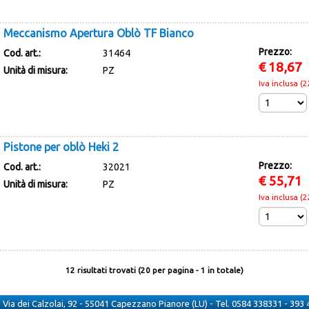
Meccanismo Apertura Oblò TF Bianco
Prezzo:
Cod. art.:
31464
€
18,67
Unità di misura:
PZ
Iva inclusa (
Pistone per oblò Heki 2
Prezzo:
Cod. art.:
32021
€
55,71
Unità di misura:
PZ
Iva inclusa (
12 risultati trovati (20 per pagina - 1 in totale)
 - Via dei Calzolai, 92 - 55041 Capezzano Pianore (LU) - Tel. 0584 338331 - 39