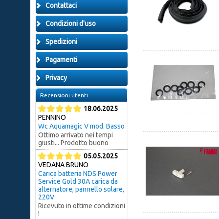
Contattaci
Condizioni d'uso
Spedizioni
Pagamenti
Privacy
Recensioni utenti
18.06.2025
PENNINO
Wc Aquamagic V mod. Basso
Ottimo arrivato nei tempi
giusti... Prodotto buono
05.05.2025
VEDANA BRUNO
Carica batteria NDS Power
Service Gold 30A carica da
alternatore, pannello solare,
220V
Ricevuto in ottime condizioni
!