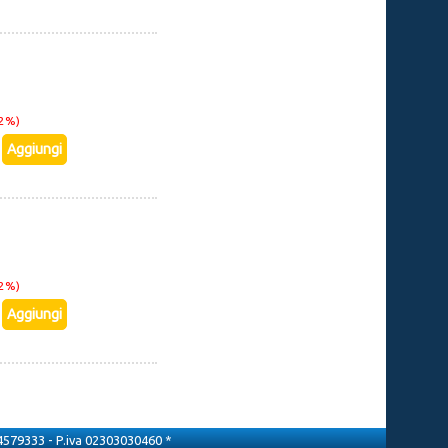
22%)
22%)
3 4579333 - P.iva 02303030460 *