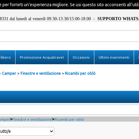
 per fornirti un'esperienza migliore. Se usi questo sito acconsenti all'util
8331 dal lunedì al venerdì 09:30-13:30/15:00-18:00 -
SUPPORTO WHATS
Sono già registrat
libero
Promozione Acquatravel
Occasioni
Ultimi inserimenti
Per completare l'ordine inseris
utente e la password e poi c
pulsante "Accedi"
Camper
Finestre e ventilazione
Ricambi per oblò
E-mail:
Password:
Ricorda
>
>
amper
Finestre e ventilazione
Ricambi per oblò
Hai perso la passwor