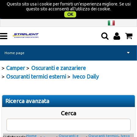
Questo sito usa i cookie per fornirti un'esperienza migliore. Se usi
questo sito acconsenti all'utilizzo dei cookie.
OK
Home page
Camper
Oscuranti e zanzariere
Camper
Oscuranti termici esterni
Iveco Daily
Nautica
Campeggio
Ricerca avanzata
Cerca
Tempo libero
Promozione Acquatravel
Home
Oscuranti e
Oscuranti termici
Iveco