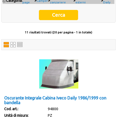
Categoria:
>
>
>
>
x
Camper
page
zanzariere
esterni
Daily
Occasioni
Ultimi inserimenti
11 risultati trovati (20 per pagina - 1 in totale)
Offerte del mese
Cataloghi fornitori
Oscurante Integrale Cabina Iveco Daily 1986/1999 con
bandella
Cod. art.:
94800
Unità di misura:
PZ