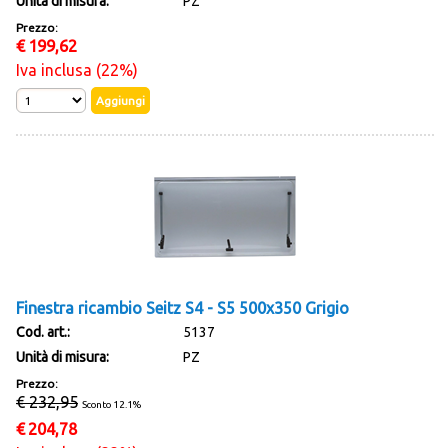
Unità di misura:
PZ
Prezzo:
€
199,62
Iva inclusa (22%)
Finestra ricambio Seitz S4 - S5 500x350 Grigio
Cod. art.:
5137
Unità di misura:
PZ
Prezzo:
€ 232,95
Sconto 12.1%
€
204,78