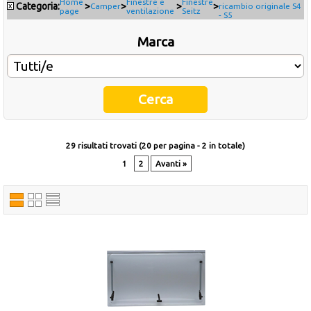
Home
Finestre e
Finestre
Categoria:
>
>
>
>
x
Camper
ricambio originale S4
page
ventilazione
Seitz
- S5
Occasioni
Marca
Ultimi inserimenti
Offerte del mese
Cataloghi fornitori
29 risultati trovati (20 per pagina - 2 in totale)
1
2
Avanti »