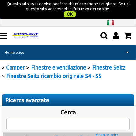
Questo sito usa i cookie per fornirti un'esperienza migliore. Se usi
questo sito acconsenti all'utilizzo dei cookie.
OK
Home page
Camper
Finestre e ventilazione
Finestre Seitz
Camper
Finestre Seitz ricambio originale S4 - S5
Nautica
Campeggio
Ricerca avanzata
Cerca
Tempo libero
Promozione Acquatravel
Finestre Seitz