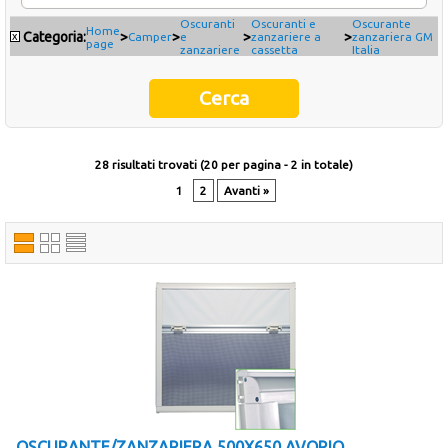
Oscuranti
Oscuranti e
Oscurante
Occasioni
Home
Categoria:
>
>
>
>
x
Camper
e
zanzariere a
zanzariera GM
page
zanzariere
cassetta
Italia
Ultimi inserimenti
Offerte del mese
28 risultati trovati (20 per pagina - 2 in totale)
Cataloghi fornitori
1
2
Avanti »
OSCURANTE/ZANZARIERA 500X650 AVORIO