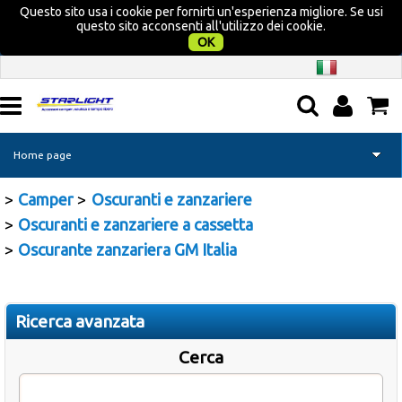
Questo sito usa i cookie per fornirti un'esperienza migliore. Se usi
questo sito acconsenti all'utilizzo dei cookie.
OK
Home page
Camper
Oscuranti e zanzariere
Camper
Oscuranti e zanzariere a cassetta
Nautica
Oscurante zanzariera GM Italia
Campeggio
Ricerca avanzata
Tempo libero
Cerca
Promozione Acquatravel