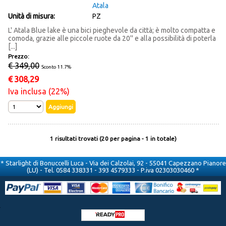
Atala
Unità di misura:
PZ
L' Atala Blue lake è una bici pieghevole da città; è molto compatta e
comoda, grazie alle piccole ruote da 20'' e alla possibilità di poterla
[...]
Prezzo:
€ 349,00
Sconto 11.7%
€
308,29
Iva inclusa (22%)
1 risultati trovati (20 per pagina - 1 in totale)
* Starlight di Bonuccelli Luca - Via dei Calzolai, 92 - 55041 Capezzano Pianore
(LU) - Tel. 0584 338331 - 393 4579333 - P.iva 02303030460 *