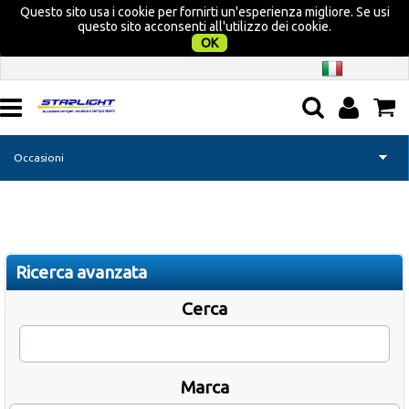
Questo sito usa i cookie per fornirti un'esperienza migliore. Se usi
questo sito acconsenti all'utilizzo dei cookie.
OK
Occasioni
Home page
Camper
Ricerca avanzata
Nautica
Cerca
Campeggio
Marca
Tempo libero