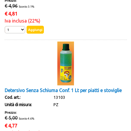
Prezzo:
€ 4,96
Sconto 3.1%
€
4,81
Iva inclusa (22%)
Detersivo Senza Schiuma Conf. 1 Lt per piatti e stoviglie
Cod. art.:
13103
Unità di misura:
PZ
Prezzo:
€ 5,00
Sconto 4.6%
€
4,77