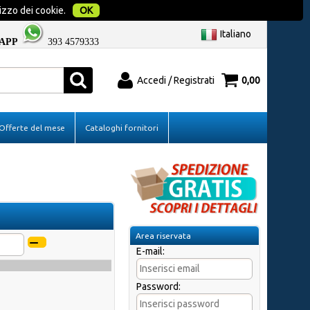
izzo dei cookie.
OK
Italiano
APP
393 4579333
Accedi / Registrati
0,00
o
Sono un nuovo cliente
Offerte del mese
Cataloghi fornitori
ci il nome
Se non sei ancora registrato sul nostro sito
licca sul
clicca sul pulsante "Registrati"
Area riservata
E-mail:
Password:
d?