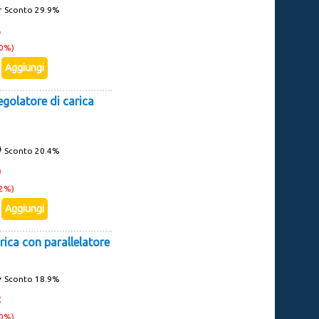
1
Sconto 29.9%
3
10%)
golatore di carica
0
Sconto 20.4%
0
22%)
rica con parallelatore
4
Sconto 18.9%
8
10%)