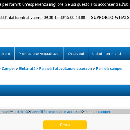
 per fornirti un'esperienza migliore. Se usi questo sito acconsenti all'util
8331 dal lunedì al venerdì 09:30-13:30/15:00-18:00 -
SUPPORTO WHATS
Sono già registrat
libero
Promozione Acquatravel
Occasioni
Ultimi inserimenti
Per completare l'ordine inseris
utente e la password e poi c
pulsante "Accedi"
Camper
Elettricità
Pannelli fotovoltaici e accessori
Pannelli camper
E-mail:
Password:
Ricorda
>
>
>
amper
Elettricità
Pannelli fotovoltaici e accessori
Pannelli camper
Hai perso la passwor