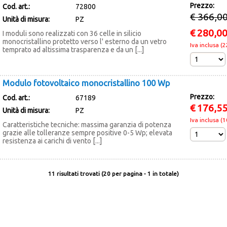
Prezzo:
Cod. art.:
72800
€ 366,0
Unità di misura:
PZ
€
280,0
I moduli sono realizzati con 36 celle in silicio
monocristallino protetto verso l' esterno da un vetro
Iva inclusa (
temprato ad altissima trasparenza e da un [...]
Modulo fotovoltaico monocristallino 100 Wp
Prezzo:
Cod. art.:
67189
€
176,5
Unità di misura:
PZ
Iva inclusa (
Caratteristiche tecniche: massima garanzia di potenza
grazie alle tolleranze sempre positive 0-5 Wp; elevata
resistenza ai carichi di vento [...]
11 risultati trovati (20 per pagina - 1 in totale)