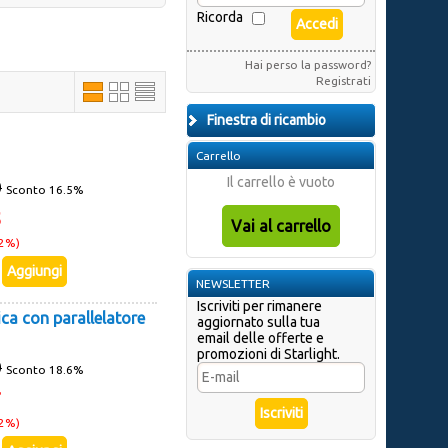
Ricorda
Hai perso la password?
Registrati
Finestra di ricambio
Carrello
Il carrello è vuoto
0
Sconto 16.5%
5
22%)
NEWSLETTER
Iscriviti per rimanere
ca con parallelatore
aggiornato sulla tua
email delle offerte e
promozioni di Starlight.
0
Sconto 18.6%
7
22%)