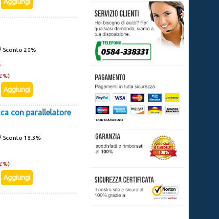
0
Sconto 20%
5
22%)
ca con parallelatore
0
Sconto 18.3%
2
22%)