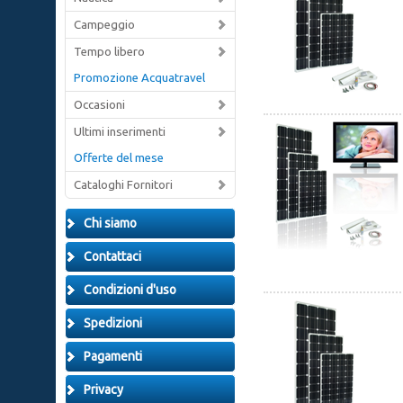
Campeggio
Tempo libero
Promozione Acquatravel
Occasioni
Ultimi inserimenti
Offerte del mese
Cataloghi Fornitori
Chi siamo
Contattaci
Condizioni d'uso
Spedizioni
Pagamenti
Privacy