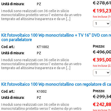
€ 278,6
Unità di misura:
PZ
€
195,2
I moduli sono realizzati con 36 celle in silicio
monocristallino protetto verso l' esterno da un vetro
Iva inclusa (
temprato ad altissima trasparenza e da un [...]
Kit fotovoltaico 100 Wp monocristallino + TV 16" DVD con re
con parallelatore
Prezzo:
Cod. art.:
KT1002
€ 496,0
Unità di misura:
PZ
€
395,0
I moduli sono realizzati con 36 celle in silicio
monocristallino protetto verso l' esterno da un vetro
Iva inclusa (
temprato ad altissima trasparenza e da un [...]
Kit fotovoltaico 100 Wp monocristallino con regolatore di ca
Prezzo:
Cod. art.:
K1002
€ 299,3
Unità di misura:
PZ
€
242,8
I moduli sono realizzati con 36 celle in silicio
monocristallino protetto verso l' esterno da un vetro
Iva inclusa (