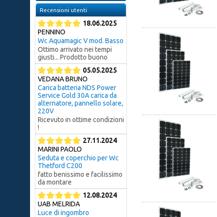
Recensioni utenti
18.06.2025
PENNINO
Wc Aquamagic V mod. Basso
Ottimo arrivato nei tempi
giusti... Prodotto buono
05.05.2025
VEDANA BRUNO
Carica batteria NDS Power
Service Gold 30A carica da
alternatore, pannello solare,
220V
Ricevuto in ottime condizioni
!
27.11.2024
MARINI PAOLO
Seduta e coperchio per Wc
Thetford C200
fatto benissimo e facilissimo
da montare
12.08.2024
UAB MELRIDA
Luce di ingombro