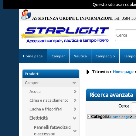
Questo sito usa i cookie
ASSISTENZA ORDINI E INFORMAZIONI
Tel. 0584 33
Home page
Camper
Nautica
Campeggio
Tempo 
Ti trovi in
Home page
Prodotti
Camper
Acqua
Ricerca avanzata
Clima e riscaldamento
Cerca
Cucina e frigoriferi
Categoria:
>
x
Home page
C
Elettricità
Pannelli fotovoltaici
e accessori