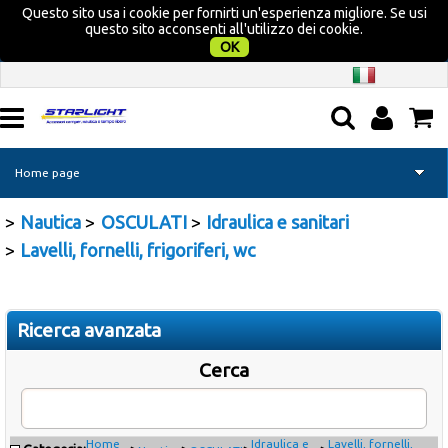
Questo sito usa i cookie per fornirti un'esperienza migliore. Se usi
questo sito acconsenti all'utilizzo dei cookie.
OK
Home page
Nautica
OSCULATI
Idraulica e sanitari
Camper
Lavelli, fornelli, frigoriferi, wc
Nautica
Campeggio
Ricerca avanzata
Cerca
Tempo libero
Promozione Acquatravel
Home
Idraulica e
Lavelli, fornelli,