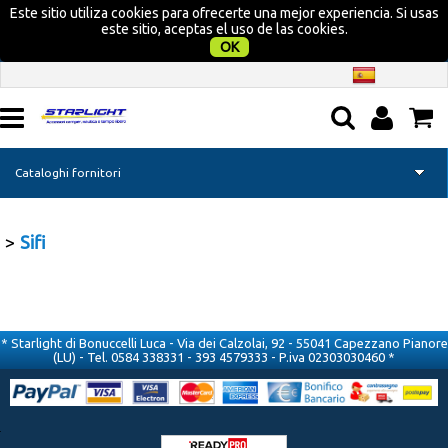
Este sitio utiliza cookies para ofrecerte una mejor experiencia. Si usas
este sitio, aceptas el uso de las cookies.
OK
Cataloghi fornitori
Home page
Sifi
Camper
Nautica
* Starlight di Bonuccelli Luca - Via dei Calzolai, 92 - 55041 Capezzano Pianore
(LU) - Tel. 0584 338331 - 393 4579333 - P.iva 02303030460 *
Campeggio
Tempo libero