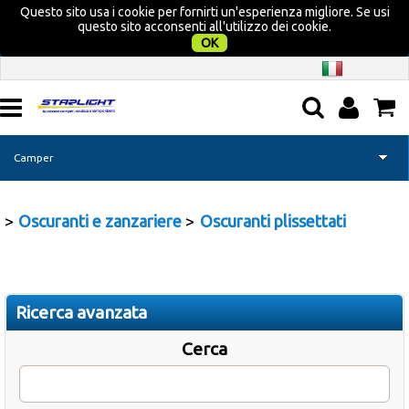
Questo sito usa i cookie per fornirti un'esperienza migliore. Se usi
questo sito acconsenti all'utilizzo dei cookie.
OK
Camper
Home page
Oscuranti e zanzariere
Oscuranti plissettati
Nautica
Campeggio
Ricerca avanzata
Tempo libero
Cerca
Promozione Acquatravel