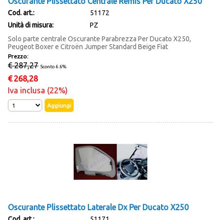
Oscurante Plissettato Centrale Remis Per Ducato X250
Cod. art.:
51172
Unità di misura:
PZ
Solo parte centrale Oscurante Parabrezza Per Ducato X250,
Peugeot Boxer e Citroën Jumper Standard Beige Fiat
Prezzo:
€ 287,27
Sconto 6.6%
€
268,28
Iva inclusa (22%)
Oscurante Plissettato Laterale Dx Per Ducato X250
Cod. art.:
51171