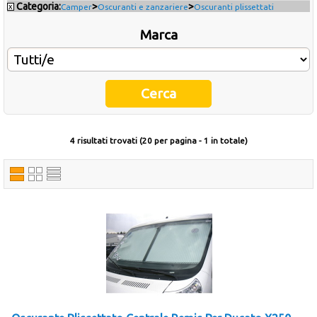
Categoria:
>
>
x
Camper
Oscuranti e zanzariere
Oscuranti plissettati
Occasioni
Marca
Ultimi inserimenti
Offerte del mese
Cataloghi fornitori
4 risultati trovati (20 per pagina - 1 in totale)