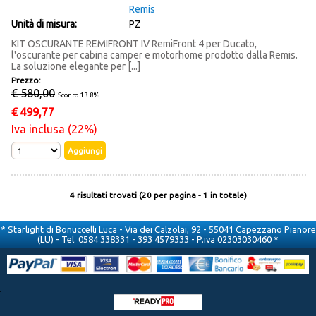
Remis
Unità di misura:
PZ
KIT OSCURANTE REMIFRONT IV RemiFront 4 per Ducato,
l'oscurante per cabina camper e motorhome prodotto dalla Remis.
La soluzione elegante per [...]
Prezzo:
€ 580,00
Sconto 13.8%
€
499,77
Iva inclusa (22%)
4 risultati trovati (20 per pagina - 1 in totale)
* Starlight di Bonuccelli Luca - Via dei Calzolai, 92 - 55041 Capezzano Pianore
(LU) - Tel. 0584 338331 - 393 4579333 - P.iva 02303030460 *