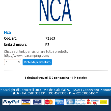
Promozione Acquatravel
Occasioni
Nca
Ultimi inserimenti
Cod. art.:
72563
Unità di misura:
PZ
Offerte del mese
Clicca sul link per visionare tutti i prodotti:
http://www.ncacamping.com/
1 risultati trovati (20 per pagina - 1 in totale)
* Starlight di Bonuccelli Luca - Via dei Calzolai, 92 - 55041 Capezzano Pianore
(LU) - Tel. 0584 338331 - 393 4579333 - P.iva 02303030460 *