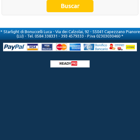
Occasioni
Ultimi inserimenti
* Starlight di Bonuccelli Luca - Via dei Calzolai, 92 - 55041 Capezzano Pianore
(LU) - Tel. 0584 338331 - 393 4579333 - P.iva 02303030460 *
Offerte del mese
Cataloghi fornitori