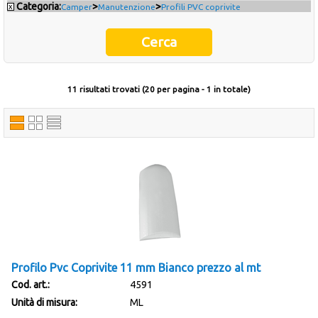
Categoria:
>
>
x
Camper
Manutenzione
Profili PVC coprivite
Occasioni
Ultimi inserimenti
11 risultati trovati (20 per pagina - 1 in totale)
Offerte del mese
Cataloghi fornitori
Profilo Pvc Coprivite 11 mm Bianco prezzo al mt
Cod. art.:
4591
Unità di misura:
ML