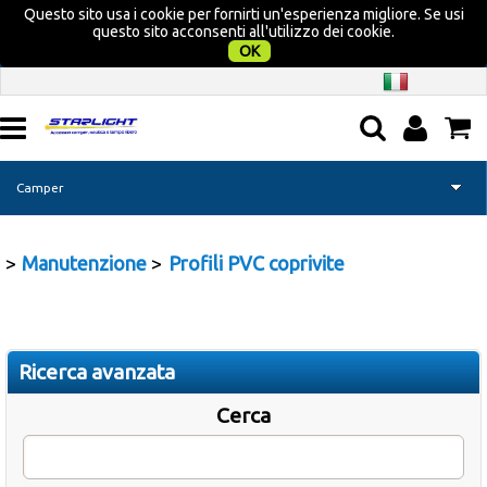
Questo sito usa i cookie per fornirti un'esperienza migliore. Se usi
questo sito acconsenti all'utilizzo dei cookie.
OK
Camper
Home page
Manutenzione
Profili PVC coprivite
Nautica
Campeggio
Ricerca avanzata
Tempo libero
Cerca
Promozione Acquatravel