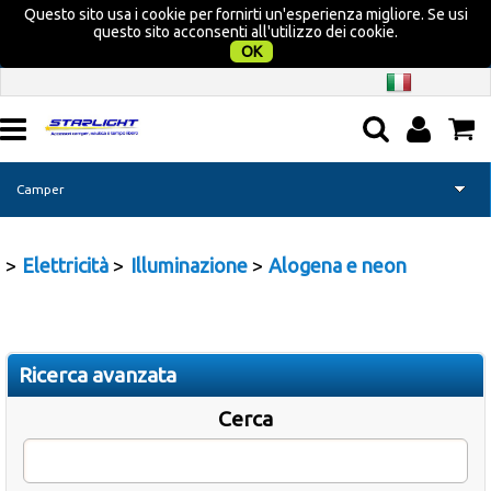
Questo sito usa i cookie per fornirti un'esperienza migliore. Se usi
questo sito acconsenti all'utilizzo dei cookie.
OK
Camper
Home page
Elettricità
Illuminazione
Alogena e neon
Nautica
Campeggio
Ricerca avanzata
Tempo libero
Cerca
Promozione Acquatravel