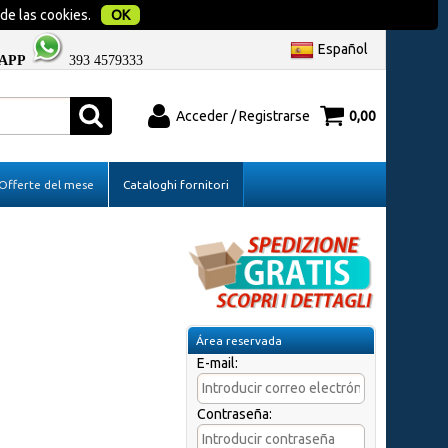
 de las cookies.
OK
Español
APP
393 4579333
Acceder / Registrarse
0,00
do
Soy un nuevo cliente
Offerte del mese
Cataloghi fornitori
be el nombre
Si todavía no estás registrado en nuestro
ego haz clic
sitio haz clic en "Regístrate"
Área reservada
E-mail:
Contraseña:
a?