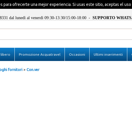
ies para ofrecerte una mejor experiencia. Si usas este sitio, aceptas el uso
8331 dal lunedì al venerdì 09:30-13:30/15:00-18:00 -
SUPPORTO WHATS
Ya estoy registra
libero
Promozione Acquatravel
Occasioni
Ultimi inserimenti
Para completar el pedido escri
de usuario y la contraseña y lu
en el botón "Entrar"
oghi fornitori
Con.ver
E-mail:
Contraseña:
Recuerda
¿Perdiste la contraseñ