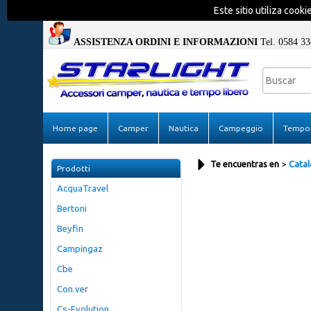
Este sitio utiliza cook
ASSISTENZA ORDINI E INFORMAZIONI
Tel. 0584 33
Home page
Camper
Nautica
Campeggio
Tempo 
Te encuentras en
Catal
Prodotti
AcquaTravel
Bertoni
Beyfin
Campingaz
Cbe
Con.ver
Cs-Evolution