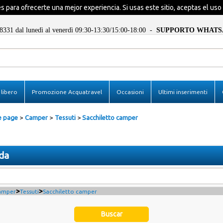
ies para ofrecerte una mejor experiencia. Si usas este sitio, aceptas el uso
8331 dal lunedì al venerdì 09:30-13:30/15:00-18:00 -
SUPPORTO WHATS
Ya estoy registra
libero
Promozione Acquatravel
Occasioni
Ultimi inserimenti
Para completar el pedido escri
de usuario y la contraseña y lu
en el botón "Entrar"
 page
Camper
Tessuti
Sacchiletto camper
E-mail:
da
Contraseña:
Recuerda
>
>
amper
Tessuti
Sacchiletto camper
¿Perdiste la contraseñ