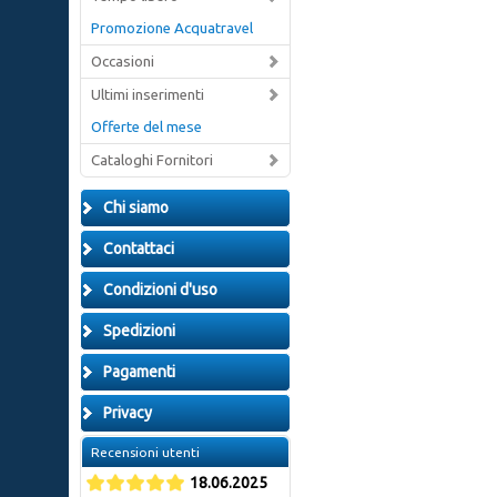
Promozione Acquatravel
Occasioni
Ultimi inserimenti
Offerte del mese
Cataloghi Fornitori
Chi siamo
Contattaci
Condizioni d'uso
Spedizioni
Pagamenti
Privacy
Recensioni utenti
18.06.2025