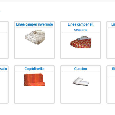
r
Linea camper invernale
Linea camper all
Li
seasons
sato
Copridinette
Cuscino
R