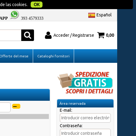
 de las cookies.
OK
Español
APP
393 4579333
Acceder / Registrarse
0,00
do
Soy un nuevo cliente
Offerte del mese
Cataloghi fornitori
be el nombre
Si todavía no estás registrado en nuestro
ego haz clic
sitio haz clic en "Regístrate"
Área reservada
E-mail:
Contraseña:
a?