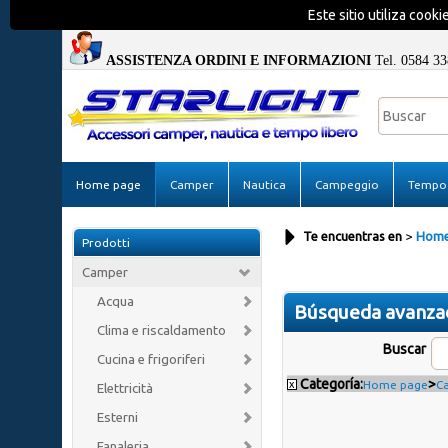
Este sitio utiliza cook
ASSISTENZA ORDINI E INFORMAZIONI
Tel. 0584 33
Home page
Camper
Nautica
Campeggio
Tempo 
Te encuentras en
Home
Prodotti
Camper
Acqua
Búsqueda avanza
Clima e riscaldamento
Buscar
Cucina e frigoriferi
Categoría:
>
x
Home page
C
Elettricità
Esterni
Fanaleria