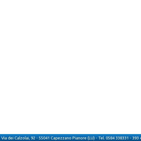
 - Via dei Calzolai, 92 - 55041 Capezzano Pianore (LU) - Tel. 0584 338331 - 39