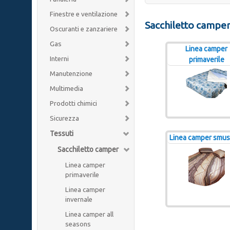
Finestre e ventilazione
Sacchiletto campe
Oscuranti e zanzariere
Gas
Linea camper
Interni
primaverile
Manutenzione
Multimedia
Prodotti chimici
Sicurezza
Tessuti
Linea camper smus
Sacchiletto camper
Linea camper
primaverile
Linea camper
invernale
Linea camper all
seasons