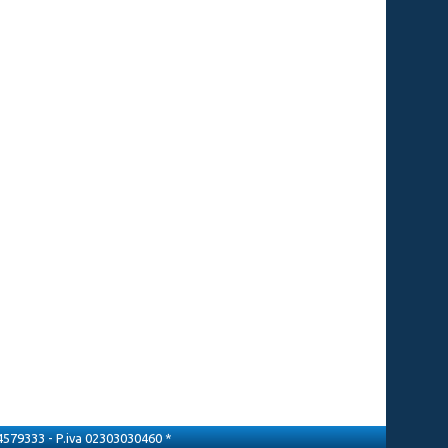
3 4579333 - P.iva 02303030460 *