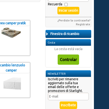
Recuerda
¿Perdiste la contraseña?
nea camper pratik
Regístrate
Finestra di ricambio
Cesta
La cesta está vacía
icambio lenzuolo
camper
NEWSLETTER
Iscriviti per rimanere
aggiornato sulla tua
email delle offerte e
promozioni di Starlight.