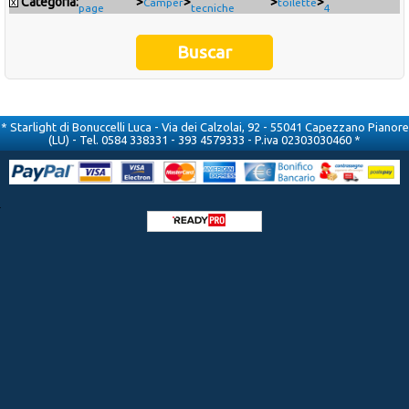
Categoría:
>
>
>
>
x
Camper
toilette
page
tecniche
4
Occasioni
Ultimi inserimenti
Offerte del mese
* Starlight di Bonuccelli Luca - Via dei Calzolai, 92 - 55041 Capezzano Pianore
(LU) - Tel. 0584 338331 - 393 4579333 - P.iva 02303030460 *
Cataloghi fornitori