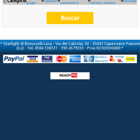
Categoría:
>
>
>
>
x
Camper
Renault
page
zanzariere
termici interni
Occasioni
Ultimi inserimenti
Offerte del mese
* Starlight di Bonuccelli Luca - Via dei Calzolai, 92 - 55041 Capezzano Pianore
(LU) - Tel. 0584 338331 - 393 4579333 - P.iva 02303030460 *
Cataloghi fornitori