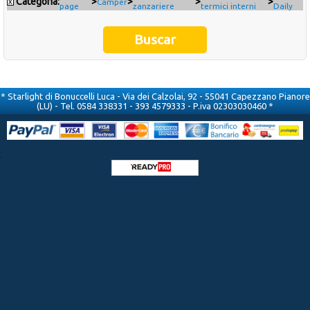
Categoría:
>
>
>
>
x
Camper
page
zanzariere
termici interni
Daily
Occasioni
Ultimi inserimenti
Offerte del mese
* Starlight di Bonuccelli Luca - Via dei Calzolai, 92 - 55041 Capezzano Pianore
(LU) - Tel. 0584 338331 - 393 4579333 - P.iva 02303030460 *
Cataloghi fornitori