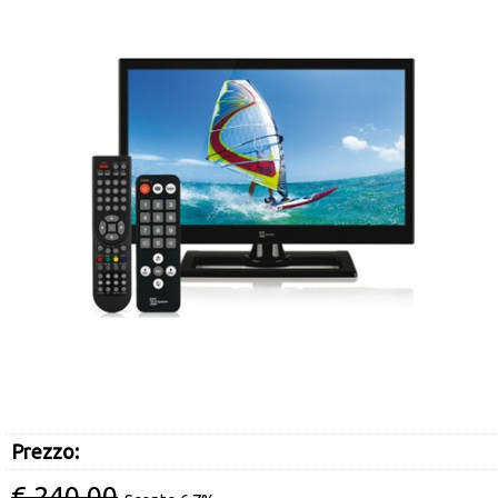
Occasioni
Ultimi inserimenti
Offerte del mese
Cataloghi fornitori
Prezzo:
€ 240,00