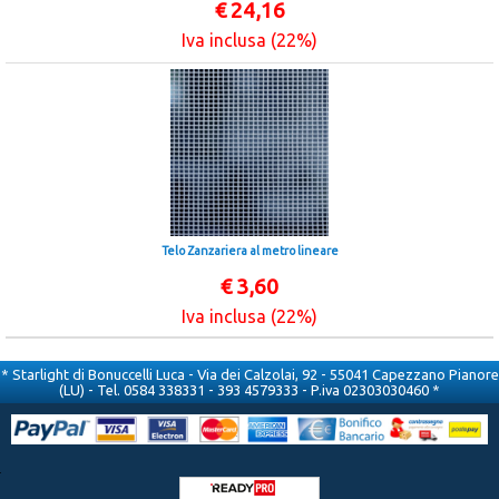
€
24,16
Iva inclusa (22%)
Telo Zanzariera al metro lineare
€
3,60
Iva inclusa (22%)
* Starlight di Bonuccelli Luca - Via dei Calzolai, 92 - 55041 Capezzano Pianore
(LU) - Tel. 0584 338331 - 393 4579333 - P.iva 02303030460 *