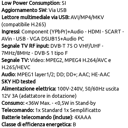
Low Power Consumption
: SI
Aggiornamento SW
: Via USB
Lettore multimediale via USB:
AVI/MP4/MKV
(compatibile H.265)
Ingressi
: Component (YPbPr)+Audio - HDMI - SCART -
AVin - USB - VGA DSUB15+Audio PC
Segnale TV RF input:
DVB-T 75 O VHF/UHF -
7MHz/8MHz - DVB-S 1 tipo F
Segnale TV:
Video: MPEG2, MPEG4 H.264/AVC e
H.265/HEVC
Audio
: MPEG1 layer1/2; DD; DD+; AAC; HE-AAC
SKY HD tested
Alimentazione elettrica:
100V-240V, 50/60Hz uscita
12V 3A (adattatore in dotazione)
Consumo:
<36W Max. - <0,5W in Stand-by
Telecomando:
1x Standard 1x Semplificatto
Batterie telecomando (incluse)
: 4XAAA
Classe di efficienza energetica:
B