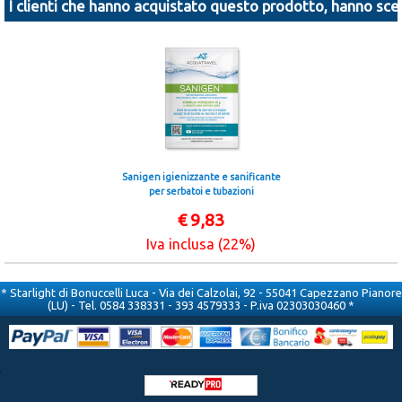
I clienti che hanno acquistato questo prodotto, hanno scel
Sanigen igienizzante e sanificante
per serbatoi e tubazioni
€
9,83
Iva inclusa (22%)
* Starlight di Bonuccelli Luca - Via dei Calzolai, 92 - 55041 Capezzano Pianore
(LU) - Tel. 0584 338331 - 393 4579333 - P.iva 02303030460 *