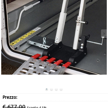
Occasioni
Ultimi inserimenti
Offerte del mese
Cataloghi fornitori
Prezzo:
€ 677,00
Sconto 4.1%