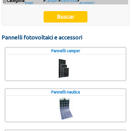
Categoría:
>
>
>
x
Camper
Elettricità
page
accessori
Occasioni
Ultimi inserimenti
Pannelli fotovoltaici e accessori
Offerte del mese
Pannelli camper
Cataloghi fornitori
Pannelli nautica