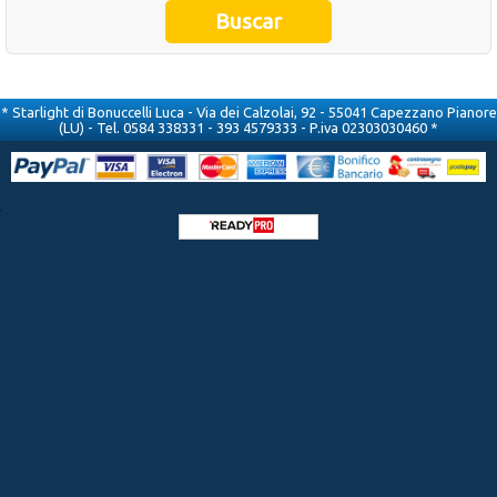
Occasioni
Ultimi inserimenti
* Starlight di Bonuccelli Luca - Via dei Calzolai, 92 - 55041 Capezzano Pianore
(LU) - Tel. 0584 338331 - 393 4579333 - P.iva 02303030460 *
Offerte del mese
Cataloghi fornitori